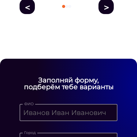
<
>
fausse Rolex
fake rolex
replica rolex
Daytona watches
replica Rolex
fake
rolex watches for sale
Заполняй форму,
подберём тебе варианты
ФИО
Город