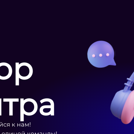
ор
нтра
ся к нам!
ю единой команды!