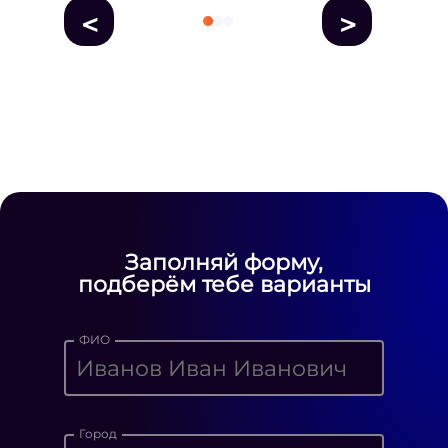
<
>
fausse Rolex
fake rolex
replica rolex
Daytona watches
replica Rolex
fake
rolex watches for sale
Заполняй форму,
подберём тебе варианты
ФИО
Город