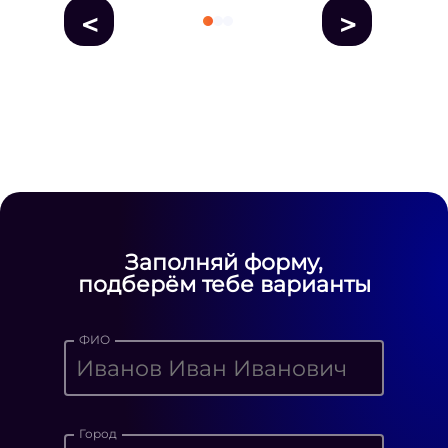
<
>
fausse Rolex
fake rolex
replica rolex
Daytona watches
replica Rolex
fake
rolex watches for sale
Заполняй форму,
подберём тебе варианты
ФИО
Город