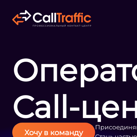
Операт
Call-це
Присоединяй
Хочу в команду
Стань часть