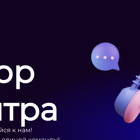
ор
нтра
ся к нам!
ю единой команды!