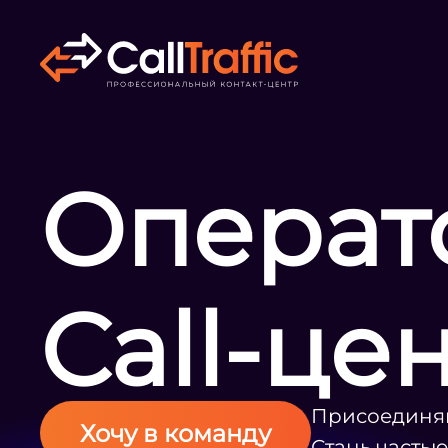
Операт
Call-це
Присоединяй
Хочу в команду
Стань часть