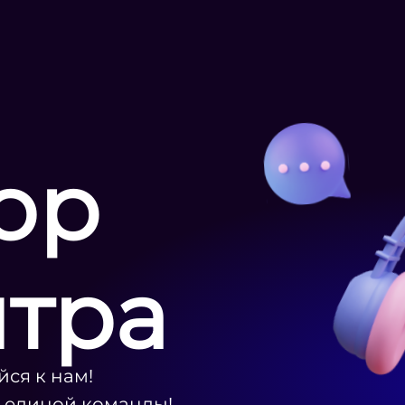
ор
нтра
ся к нам!
ю единой команды!