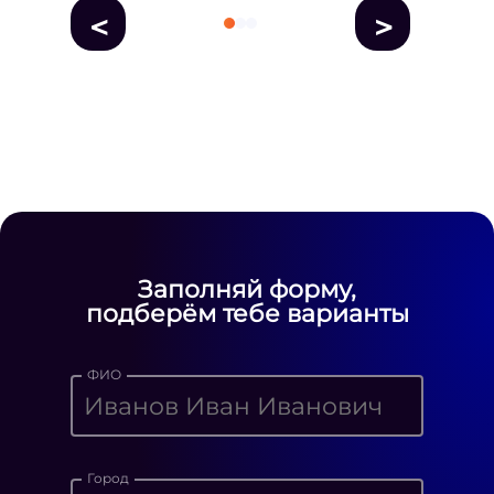
<
>
fausse Rolex
fake rolex
replica rolex
Daytona watches
replica Rolex
fake
rolex watches for sale
Заполняй форму,
подберём тебе варианты
ФИО
Город