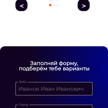
<
>
fausse Rolex
fake rolex
replica rolex
Daytona watches
replica Rolex
fake
rolex watches for sale
Заполняй форму,
подберём тебе варианты
ФИО
Город