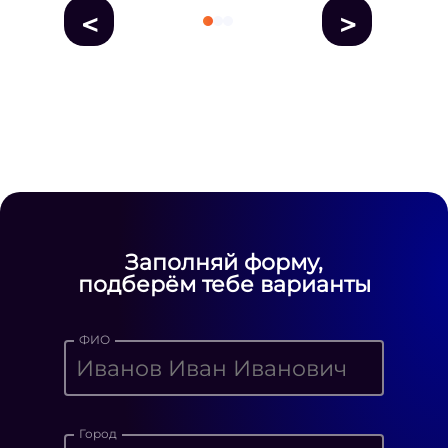
<
>
fausse Rolex
fake rolex
replica rolex
Daytona watches
replica Rolex
fake
rolex watches for sale
Заполняй форму,
подберём тебе варианты
ФИО
Город