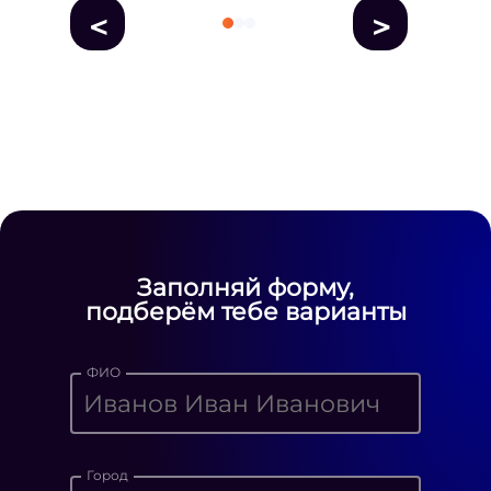
<
>
fausse Rolex
fake rolex
replica rolex
Daytona watches
replica Rolex
fake
rolex watches for sale
Заполняй форму,
подберём тебе варианты
ФИО
Город