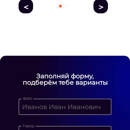
<
>
fausse Rolex
fake rolex
replica rolex
Daytona watches
replica Rolex
fake
rolex watches for sale
Заполняй форму,
подберём тебе варианты
ФИО
Город