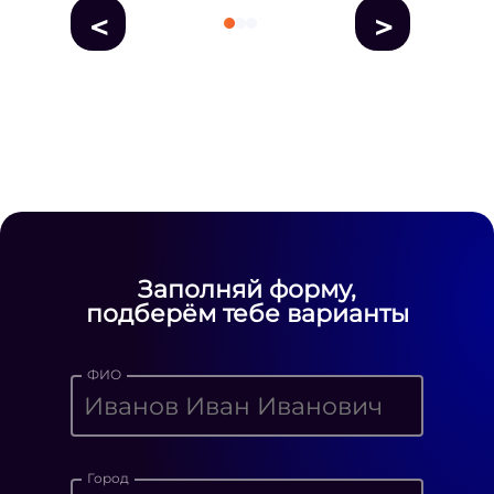
<
>
fausse Rolex
fake rolex
replica rolex
Daytona watches
replica Rolex
fake
rolex watches for sale
Заполняй форму,
подберём тебе варианты
ФИО
Город