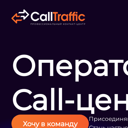
Операт
Call-це
Присоединяй
Хочу в команду
Стань часть