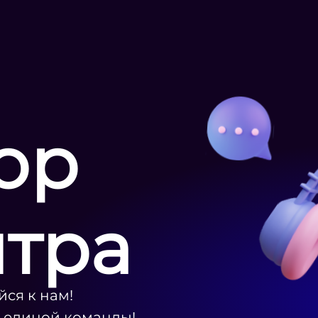
ор
нтра
ся к нам!
ю единой команды!