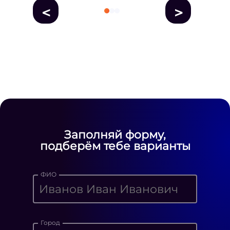
<
>
fausse Rolex
fake rolex
replica rolex
Daytona watches
replica Rolex
fake
rolex watches for sale
Заполняй форму,
подберём тебе варианты
ФИО
Город