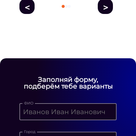
<
>
fausse Rolex
fake rolex
replica rolex
Daytona watches
replica Rolex
fake
rolex watches for sale
Заполняй форму,
подберём тебе варианты
ФИО
Город