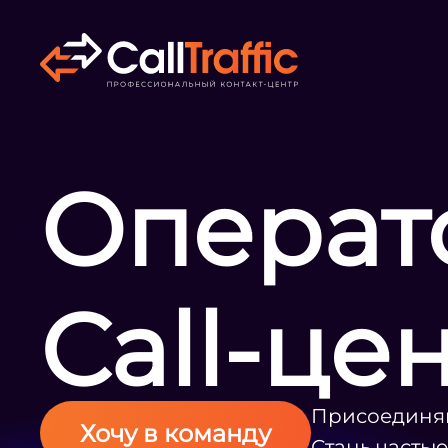
Операт
Call-це
Присоединяй
Хочу в команду
Стань часть