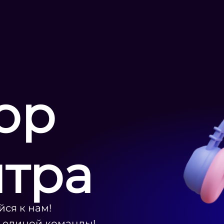
ор
нтра
ся к нам!
ю единой команды!