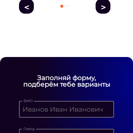
<
>
fausse Rolex
fake rolex
replica rolex
Daytona watches
replica Rolex
fake
rolex watches for sale
Заполняй форму,
подберём тебе варианты
ФИО
Город