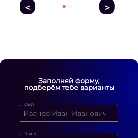
<
>
fausse Rolex
fake rolex
replica rolex
Daytona watches
replica Rolex
fake
rolex watches for sale
Заполняй форму,
подберём тебе варианты
ФИО
Город