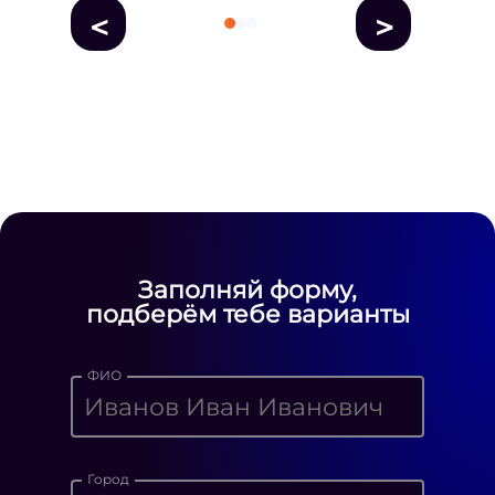
<
>
fausse Rolex
fake rolex
replica rolex
Daytona watches
replica Rolex
fake
rolex watches for sale
Заполняй форму,
подберём тебе варианты
ФИО
Город