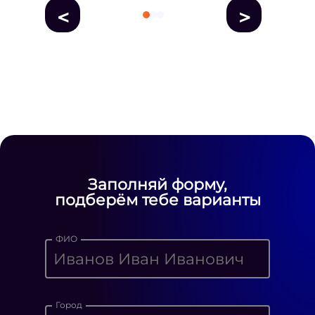
<
>
fausse Rolex
fake rolex
replica rolex
Daytona watches
replica Rolex
fake
rolex watches for sale
Заполняй форму,
подберём тебе варианты
ФИО
Город