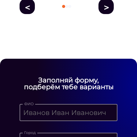
<
>
fausse Rolex
fake rolex
replica rolex
Daytona watches
replica Rolex
fake
rolex watches for sale
Заполняй форму,
подберём тебе варианты
ФИО
Город