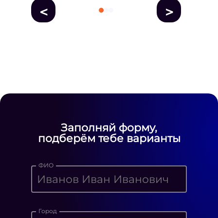
<
>
fausse Rolex
fake rolex
replica rolex
Daytona watches
replica Rolex
fake
rolex watches for sale
Заполняй форму,
подберём тебе варианты
ФИО
Город