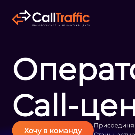
Операт
Call-це
Присоединяй
Хочу в команду
Стань часть