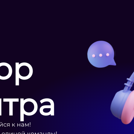
ор
нтра
ся к нам!
ю единой команды!