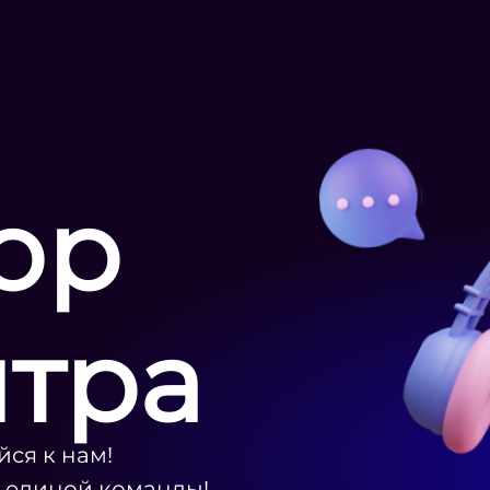
ор
нтра
ся к нам!
ю единой команды!