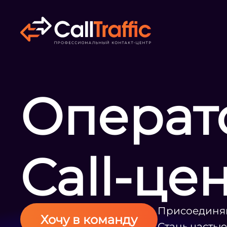
Операт
Call-це
Присоединяй
Хочу в команду
Стань часть