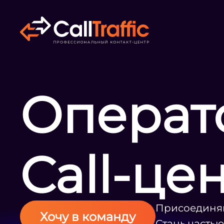
Операт
Call-це
Присоединяй
Хочу в команду
Стань часть