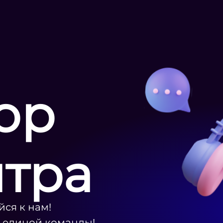
ор
нтра
ся к нам!
ю единой команды!