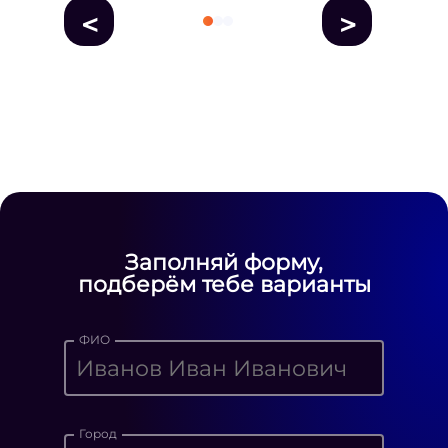
<
>
fausse Rolex
fake rolex
replica rolex
Daytona watches
replica Rolex
fake
rolex watches for sale
Заполняй форму,
подберём тебе варианты
ФИО
Город