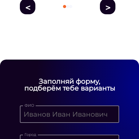
<
>
fausse Rolex
fake rolex
replica rolex
Daytona watches
replica Rolex
fake
rolex watches for sale
Заполняй форму,
подберём тебе варианты
ФИО
Город