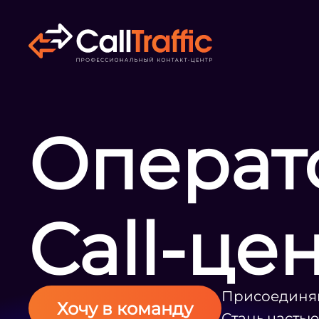
Операт
Call-це
Присоединяй
Хочу в команду
Стань часть