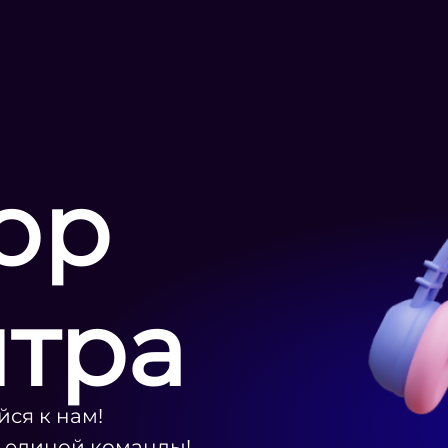
ор
нтра
ся к нам!
ю единой команды!