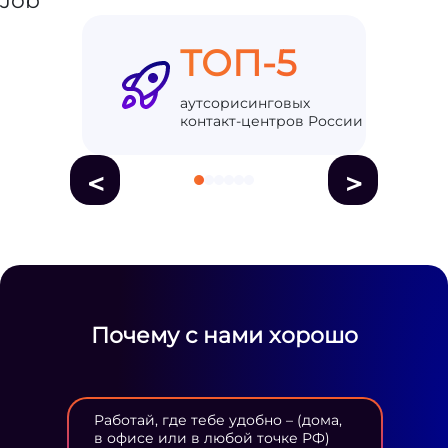
ТОП-5
аутсорисинговых
контакт-центров России
<
>
Почему с нами хорошо
Работай, где тебе удобно – (дома,
в офисе или в любой точке РФ)