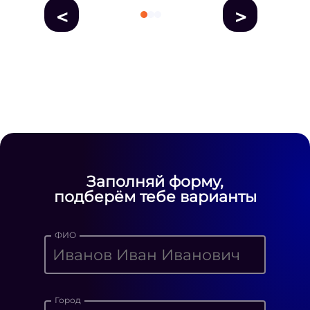
<
>
fausse Rolex
fake rolex
replica rolex
Daytona watches
replica Rolex
fake
rolex watches for sale
Заполняй форму,
подберём тебе варианты
ФИО
Город