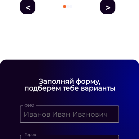
<
>
fausse Rolex
fake rolex
replica rolex
Daytona watches
replica Rolex
fake
rolex watches for sale
Заполняй форму,
подберём тебе варианты
ФИО
Город