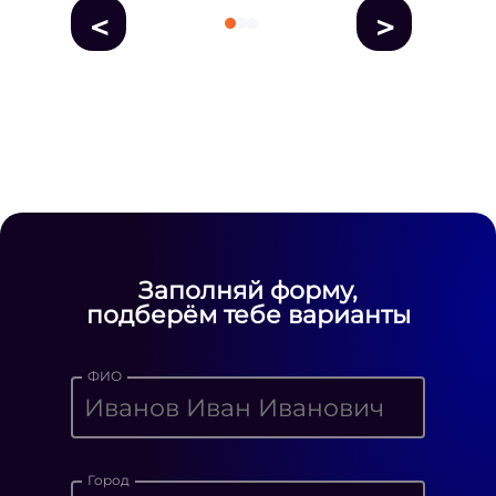
<
>
fausse Rolex
fake rolex
replica rolex
Daytona watches
replica Rolex
fake
rolex watches for sale
Заполняй форму,
подберём тебе варианты
ФИО
Город