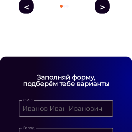
<
>
fausse Rolex
fake rolex
replica rolex
Daytona watches
replica Rolex
fake
rolex watches for sale
Заполняй форму,
подберём тебе варианты
ФИО
Город