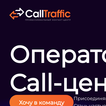
Операт
Call-це
Присоединяй
Хочу в команду
Стань часть