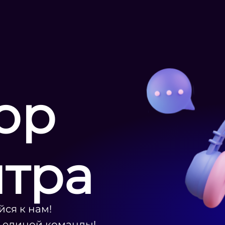
ор
нтра
ся к нам!
ю единой команды!