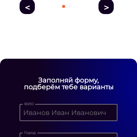
<
>
fausse Rolex
fake rolex
replica rolex
Daytona watches
replica Rolex
fake
rolex watches for sale
Заполняй форму,
подберём тебе варианты
ФИО
Город