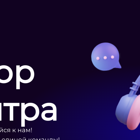
ор
нтра
ся к нам!
ю единой команды!