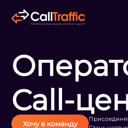
Операт
Call-це
Присоединяй
Хочу в команду
Стань часть